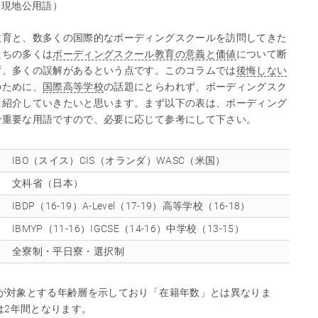
（現地公用語）
教育と、数多くの国際的なボーディングスクールを訪問してきた
たちの多くは
ボーディングスクール教育の意義と価値
について断
ず、多くの誤解があるという点です。このコラムでは
後悔しない
のために、
国際高等学校
の話題にとらわれず、ボーディングスク
に紹介していきたいと思います。まず以下の表は、ボーディング
で重要な用語ですので、必要に応じて参考にして下さい。
IBO（スイス）CIS（オランダ）WASC（米国）
文科省（日本）
IBDP（16-19）A-Level（17-19）高等学校（16-18）
IBMYP（11-16）IGCSE（14-16）中学校（13-15）
全寮制・平日寮・選択制
が対象とする年齢層を示しており「在籍年数」とは異なりま
は2年間となります。