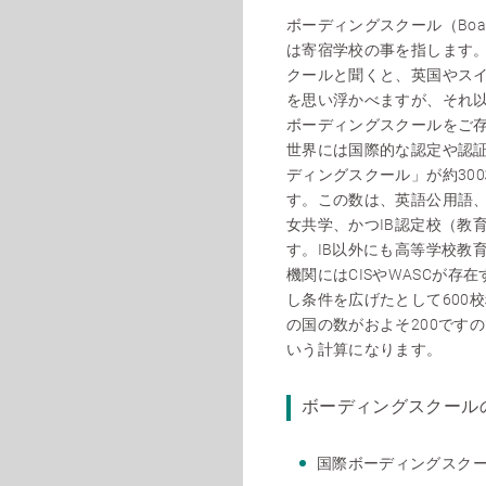
ボーディングスクール（Boardi
は寄宿学校の事を指します
クールと聞くと、英国やス
を思い浮かべますが、それ
ボーディングスクールをご
世界には国際的な認定や認
ディングスクール」が約30
す。この数は、英語公用語
女共学、かつIB認定校（教
す。IB以外にも高等学校教
機関にはCISやWASCが存
し条件を広げたとして600
の国の数がおよそ200です
いう計算になります。
ボーディングスクール
国際ボーディングスク