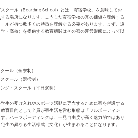
ール（Boarding School）とは「寄宿学校」を意味してお
成
する場所になります。こうした寄宿学校の真の価値を理解する
クールが持つ数多くの特徴を理解する必要があります。まず、通
中学・高校）を提供する教育機関はその寮の運営形態によって以
。
スクール（全寮制）
・スクール（選択制）
ィング・スクール（平日寮制）
の学生の受け入れやスポーツ活動に専念するために寮を併設する
、教育目的として全員が寮生活を営む形態は「フルボーディン
ます。ハーフボーディングは、一見自由度が高く魅力的ではあり
自宅生の異なる生活様式（文化）が生まれることになります。