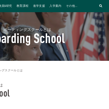
教員&研究
教育課程
進学支援
入学案内
その他...
ボーディングスクールとは
arding School
ングスクールとは
は
ool