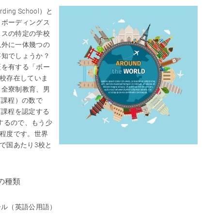
ng School）と
。ボーディングス
イスの特定の学校
以外に一体幾つの
存知でしょうか？
証を有する「ボー
0校存在していま
、全寮制教育、男
育課程）の数で
育課程を認定する
在するので、もう少
校程度です。世界
ので国あたり3校と
の種類
ール（英語公用語）