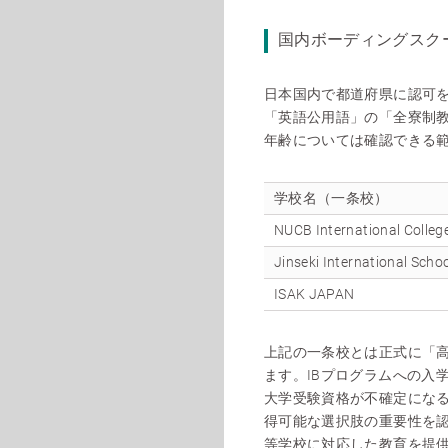
国内ボーディングスク
日本国内で都道府県に認可
「英語公用語」の「全寮制
年齢については確認できる
学校名（一条校）
NUCB International Colleg
Jinseki International Scho
ISAK JAPAN
上記の一条校とは正式に「
ます。IBプログラムへの入学
大学受験資格が不確定になる
得可能な選択肢の重要性を
等学校に対応した教育を提