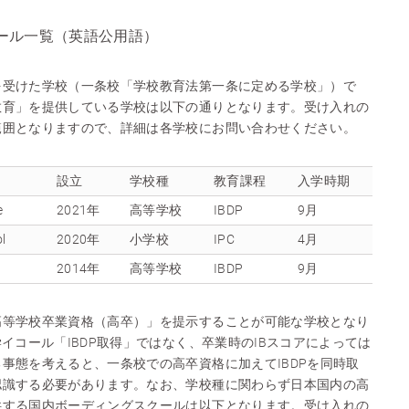
ール一覧（英語公用語）
を受けた学校（一条校「学校教育法第一条に定める学校」）で
教育」を提供している学校は以下の通りとなります。受け入れの
範囲となりますので、詳細は各学校にお問い合わせください。
設立
学校種
教育課程
入学時期
e
2021年
高等学校
IBDP
9月
ol
2020年
小学校
IPC
4月
2014年
高等学校
IBDP
9月
高等学校卒業資格（高卒）」を提示することが可能な学校となり
イコール「IBDP取得」ではなく、卒業時のIBスコアによっては
事態を考えると、一条校での高卒資格に加えてIBDPを同時取
認識する必要があります。なお、学校種に関わらず日本国内の高
供する国内ボーディングスクールは以下となります。受け入れの