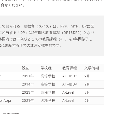
問合せください。
て知られる、IB教育（スイス）は、PYP、MYP、DPに区
相当する「DP」は2年間の教育課程（DP1&DP2）となり
本国内では一条校としての教育課程（A1）を1年間修了し
P2に進級する形での運用が標準的です。
設立
学校種
教育課程
入学時期
e
2021年
高等学校
A1+IBDP
9月
2014年
高等学校
A1+IBDP
9月
2023年
各種学校
A-Level
9月
ol Appi
2021年
各種学校
A-Level
9月