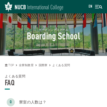
EN
ボーディングスクール
Boarding School
TOP
全寮制教育
国際寮
よくある質問
よくある質問
FAQ
寮室の人数は？