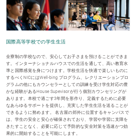
国際高等学校での学生生活
全寮制の学校なので、安心してお子さまを預けることができま
す。インターナショナルハウスでの生活を通して、高い教育水
準と国際感覚を身につけます。学校生活を快適で楽しいものに
するべくNICにはWell-bing プログラム、レクリエーションプロ
グラムの他にもカウンセラーとしての訓練を受け学生対応の豊
かな経験があるHouse Supevisorが行う個別カウンセリングが
あります。本校で過ごす3年間を形作り、定義するために必要
なあらゆるサポートを提供し、充実した学生生活を送ることが
できるように努めます。 名古屋の郊外に位置するキャンパスで
は、学生の安全と安心が確保されており、学習や学習に支障を
きたすことなく、必要に応じて予防的な安全対策を迅速かつ効
果的に開始することを可能にします。