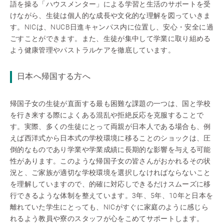
語を操る「ハウスメンター」による学習と生活のサポートを受
けながら、生徒は個人的な成長や文化的な理解を図っていきま
す。NICは、NUCB日進キャンパス内に位置し、安心・安全に過
ごすことができます。また、生徒が集中して学業に取り組める
よう健康管理やパストラルケアを徹底しています。
日本へ帰国する方へ
帰国子女の生徒が直面する最も困難な課題の一つは、国と学校
を行き来する際によくある混乱や拒絶反応を克服することで
す。実際、多くの生徒にとって両親が日本人である場合も、例
えば西洋式から日本式の学校環境に移ることのショックは、圧
倒的なものであり学業や学業成績に長期的な影響を与える可能
性があります。このような帰国子女の皆さんがおかれるその状
況と、ご家族が適切な学校環境を選択しなければならないこと
を理解していますので、的確に対応しできるだけスムーズに移
行できるような体制を整えています。3年、5年、10年と日本を
離れていた学生にとっても、NICがすぐに家庭のように感じら
れるよう教員や寮のスタッフが心をこめてサポートします。