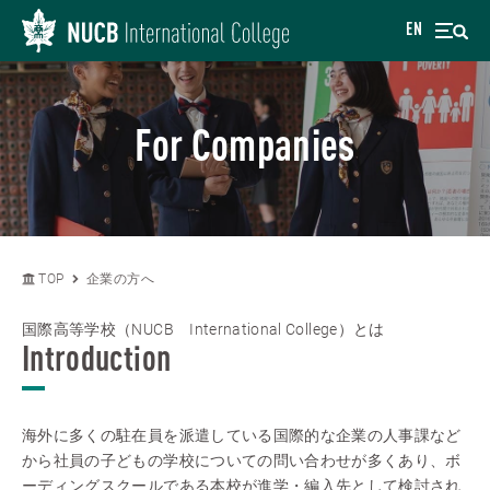
EN
For Companies
TOP
企業の方へ
国際高等学校（NUCB International College）とは
Introduction
海外に多くの駐在員を派遣している国際的な企業の人事課など
から社員の子どもの学校についての問い合わせが多くあり、ボ
ーディングスクールである本校が進学・編入先として検討され