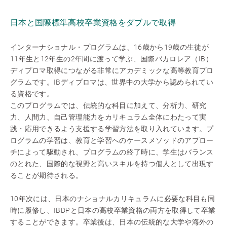
日本と国際標準高校卒業資格をダブルで取得
インターナショナル・プログラムは、16歳から19歳の生徒が
11年生と12年生の2年間に渡って学ぶ、国際バカロレア（IB）
ディプロマ取得につながる非常にアカデミックな高等教育プロ
グラムです。IBディプロマは、世界中の大学から認められてい
る資格です。
このプログラムでは、伝統的な科目に加えて、分析力、研究
力、人間力、自己管理能力をカリキュラム全体にわたって実
践・応用できるよう支援する学習方法を取り入れています。プ
ログラムの学習は、教育と学習へのケースメソッドのアプロー
チによって駆動され、プログラムの終了時に、学生はバランス
のとれた、国際的な視野と高いスキルを持つ個人として出現す
ることが期待される。
10年次には、日本のナショナルカリキュラムに必要な科目も同
時に履修し、IBDPと日本の高校卒業資格の両方を取得して卒業
することができます。卒業後は、日本の伝統的な大学や海外の