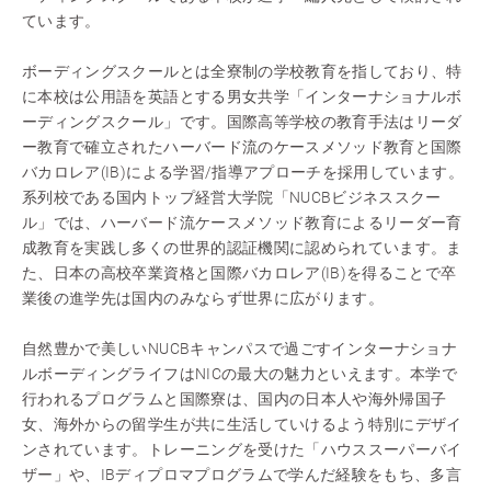
ています。
ボーディングスクールとは全寮制の学校教育を指しており、特
に本校は公用語を英語とする男女共学「インターナショナルボ
ーディングスクール」です。国際高等学校の教育手法はリーダ
ー教育で確立されたハーバード流のケースメソッド教育と国際
バカロレア(IB)による学習/指導アプローチを採用しています。
系列校である国内トップ経営大学院「NUCBビジネススクー
ル」では、ハーバード流ケースメソッド教育によるリーダー育
成教育を実践し多くの世界的認証機関に認められています。ま
た、日本の高校卒業資格と国際バカロレア(IB)を得ることで卒
業後の進学先は国内のみならず世界に広がります。
自然豊かで美しいNUCBキャンパスで過ごすインターナショナ
ルボーディングライフはNICの最大の魅力といえます。本学で
行われるプログラムと国際寮は、国内の日本人や海外帰国子
女、海外からの留学生が共に生活していけるよう特別にデザイ
ンされています。トレーニングを受けた「ハウススーパーバイ
ザー」や、IBディプロマプログラムで学んだ経験をもち、多言