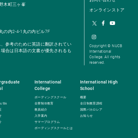
市米野木町三ヶ峯
オンラインストア
丸の内2-4-1丸の内ビル7F
れ、参考のために英語に翻訳されてい
Copyright © NUCB
る場合は日本語の文書が優先されるも
International
College. All rights
reserved.
rgraduate
International
International High
ol
College
School
ボーディングスクール
概要
c/BA
全寮制IB教育
全日制教育課程
証
教員紹介
国際バカロレア
せ
入学案内
お知らせ
介
サマープログラム
ボーディングスクールとは