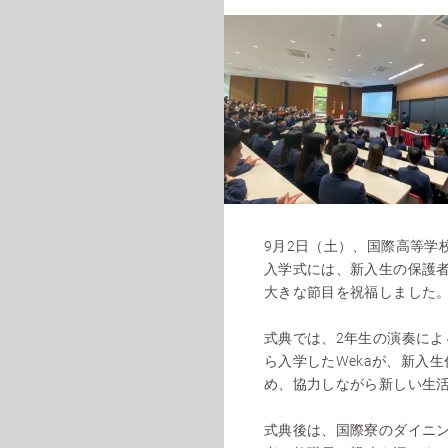
9月2日（土）、国際高等学
入学式には、新入生の保護者
大きな節目を祝福しました
式典では、2年生の演奏による
ら入学したWekaが、新入
め、協力しながら新しい生
式典後は、国際寮のダイニ