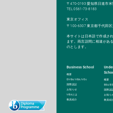
〒470-0193 愛知県日進
TEL 0561-73-8183
東京オフィス
〒100-6307 東京都千代田区
本サイトは日本語で作成さ
ます。両言語間に相違があ
のとします。
Business School
Unde
Scho
概要
EMBA/MBA/MSc
概要
国際認証
BBA/BS
お知らせ
国際認
MBAとは
お知ら
教員紹介
教員紹