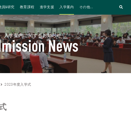
教員&研究
教育課程
進学支援
入学案内
その他...
入学案内に関するお知らせ
dmission News
2023年度入学式
学式