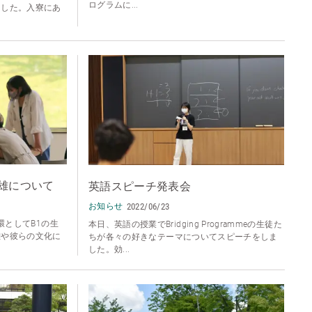
ログラムに...
ました。入寮にあ
雄について
英語スピーチ発表会
お知らせ
2022/06/23
の一環としてB1の生
本日、英語の授業でBridging Programmeの生徒た
雄や彼らの文化に
ちが各々の好きなテーマについてスピーチをしま
した。効...