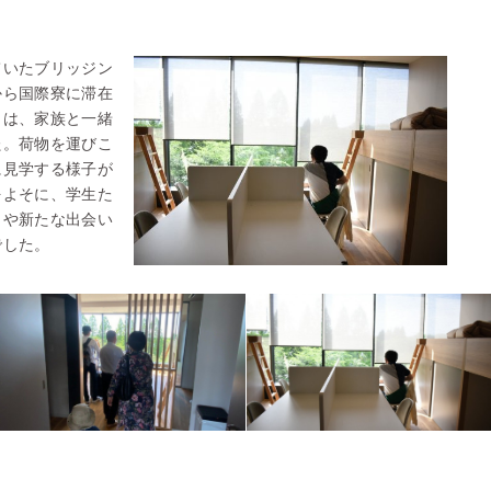
ていたブリッジン
から国際寮に滞在
日は、家族と一緒
た。荷物を運びこ
に見学する様子が
をよそに、学生た
しや新たな出会い
でした。