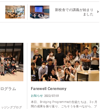
新校舎での講義が始まり
ました
グプログラム
Farewell Ceremony
お知らせ
2022/07/01
本日、Bridging Programmeの生徒たちは、3ヶ月
間の成果を振り返り、ごちそうを食べながら、プ
リッジングプログ