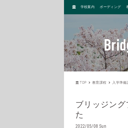
H
学校案内
ボーディング
O
M
E
Bri
TOP
教育課程
入学準備課
ブリッジング
た
2022/05/08 Sun