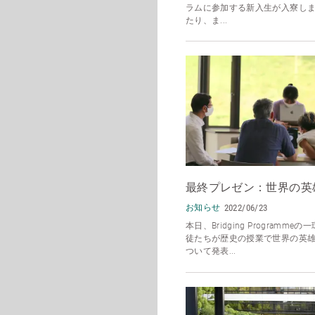
ラムに参加する新入生が入寮し
たり、ま...
最終プレゼン：世界の英
お知らせ
2022/06/23
本日、Bridging Programme
徒たちが歴史の授業で世界の英
ついて発表...