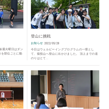
登山に挑戦
お知らせ
2022/05/28
毎週火曜日はダン
今日はウェルビーイングプログラムの一環とし
体を部位ごとに動
て、猿投山へ登山に出かけました。 頂上までの道
のりはとて...