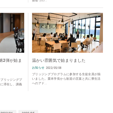
接会うの...
第2弾が始ま
温かい雰囲気で始まりました
お知らせ
2022/05/08
ブリッジングプログラムに参加する生徒全員が揃
いました。栗本学長から歓迎の言葉と共に寮生活
たブリッジングプ
へのアド...
寮に滞在し、講義