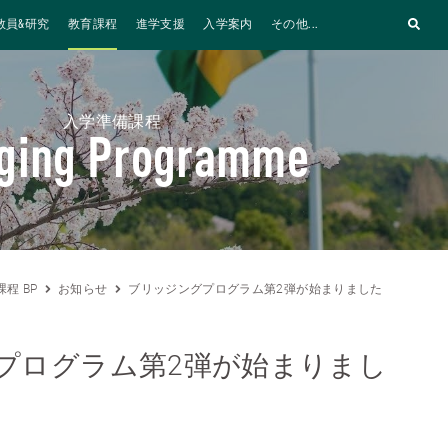
教員&研究
教育課程
進学支援
入学案内
その他...
入学準備課程
dging Programme
程 BP
お知らせ
ブリッジングプログラム第2弾が始まりました
プログラム第2弾が始まりまし