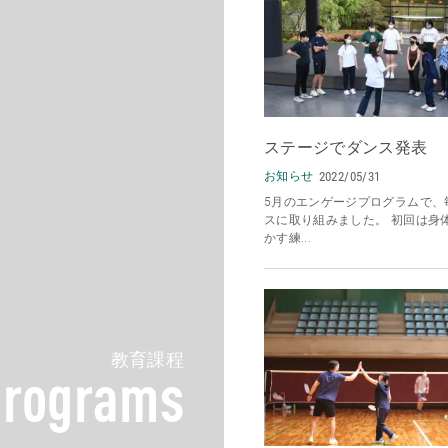
ステージでダンス発表
お知らせ
2022/05/31
5月のエンゲージプログラムで、
スに取り組みました。 初回は身
かす練...
教育課程
Programs