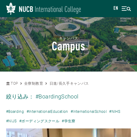
EN
キャンパス
Campus
TOP
全寮制教育
日進/長久手キャンパス
絞り込み：
#BoardingSchool
#Boarding
#InternationalEducation
#InternationalSchool
#NIHS
#NIJS
#ボーディングスクール
#学生寮