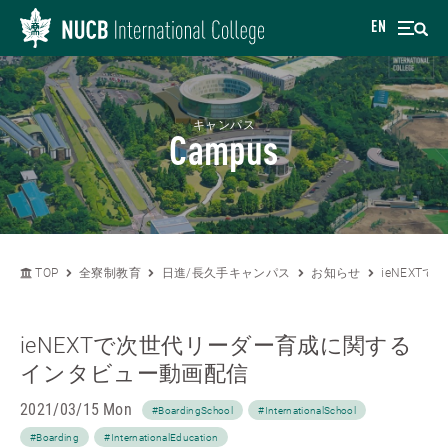
EN
キャンパス
Campus
TOP
全寮制教育
日進/長久手キャンパス
お知らせ
ieNEX
ieNEXTで次世代リーダー育成に関する
インタビュー動画配信
2021/03/15 Mon
#BoardingSchool
#InternationalSchool
#Boarding
#InternationalEducation