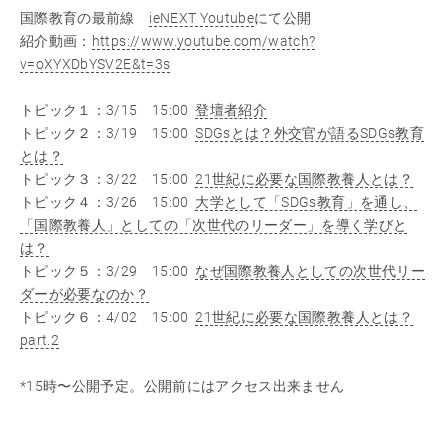
国際教育の最前線
ieNEXT Youtube
にて公開
紹介動画：
https://www.youtube.com/watch?
v=oXYXDbYSV2E&t=3s
トピック１：3/15 15:00
登壇者紹介
トピック２：3/19 15:00
SDGsとは？外交官が語るSDGs教育
とは？
トピック３：3/22 15:00
21世紀に必要な国際教養人とは？
トピック４：3/26 15:00
大学として「SDGs教育」を通し、
「国際教養人」としての「次世代のリーダー」を導く学びと
は？
トピック５：3/29 15:00
なぜ国際教養人としての次世代リー
ダーが必要なのか？
トピック６：4/02 15:00
21世紀に必要な国際教養人とは？
part.2
*15時〜公開予定。公開前にはアクセス出来ません