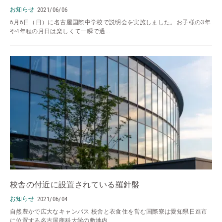
お知らせ
2021/06/06
6月6日（日）に名古屋国際中学校で説明会を実施しました。お子様の3年
や4年程の月日は楽しくて一瞬で過...
校舎の付近に設置されている羅針盤
お知らせ
2021/06/04
自然豊かで広大なキャンパス 校舎と衣食住を営む国際寮は愛知県日進市
に位置する名古屋商科大学の敷地内...