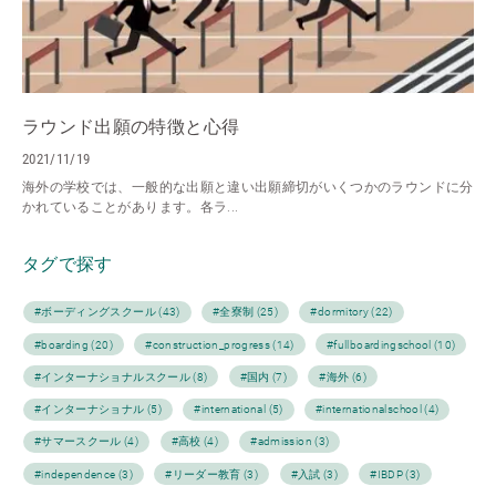
ラウンド出願の特徴と心得
2021/11/19
海外の学校では、一般的な出願と違い出願締切がいくつかのラウンドに分
かれていることがあります。各ラ...
タグで探す
#ボーディングスクール (43)
#全寮制 (25)
#dormitory (22)
#boarding (20)
#construction_progress (14)
#fullboardingschool (10)
#インターナショナルスクール (8)
#国内 (7)
#海外 (6)
#インターナショナル (5)
#international (5)
#internationalschool (4)
#サマースクール (4)
#高校 (4)
#admission (3)
#independence (3)
#リーダー教育 (3)
#入試 (3)
#IBDP (3)