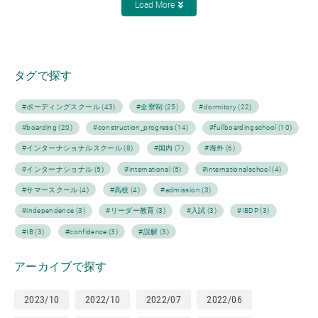
Load More
タグで探す
#ボーディングスクール (43)
#全寮制 (25)
#dormitory (22)
#boarding (20)
#construction_progress (14)
#fullboardingschool (10)
#インターナショナルスクール (8)
#国内 (7)
#海外 (6)
#インターナショナル (5)
#international (5)
#internationalschool (4)
#サマースクール (4)
#高校 (4)
#admission (3)
#independence (3)
#リーダー教育 (3)
#入試 (3)
#IBDP (3)
#IB (3)
#confidence (3)
#誤解 (3)
アーカイブで探す
2023/10
2022/10
2022/07
2022/06