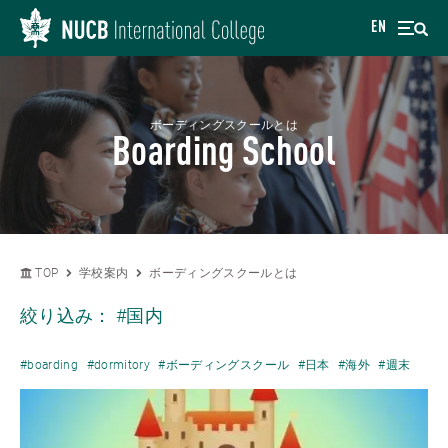
EN
ボーディングスクールとは
Boarding School
TOP
学校案内
ボーディングスクールとは
絞り込み：
#国内
#boarding
#dormitory
#ボーディングスクール
#日本
#海外
#週末