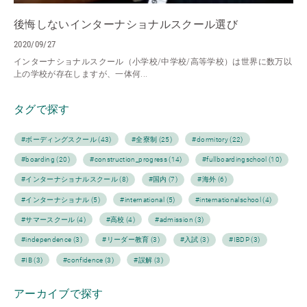
後悔しないインターナショナルスクール選び
2020/09/27
インターナショナルスクール（小学校/中学校/高等学校）は世界に数万以
上の学校が存在しますが、一体何...
タグで探す
#ボーディングスクール (43)
#全寮制 (25)
#dormitory (22)
#boarding (20)
#construction_progress (14)
#fullboardingschool (10)
#インターナショナルスクール (8)
#国内 (7)
#海外 (6)
#インターナショナル (5)
#international (5)
#internationalschool (4)
#サマースクール (4)
#高校 (4)
#admission (3)
#independence (3)
#リーダー教育 (3)
#入試 (3)
#IBDP (3)
#IB (3)
#confidence (3)
#誤解 (3)
アーカイブで探す