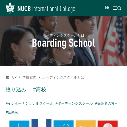
EN
ボーディングスクールとは
Boarding School
TOP
学校案内
ボーディングスクールとは
絞り込み：
#高校
#インターナショナルスクール
#ボーディングスクール
#保護者の方へ
#全寮制