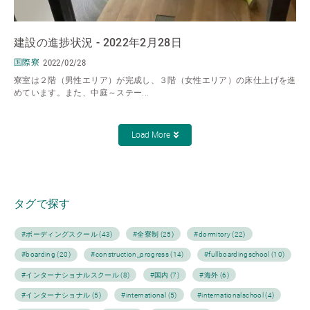
建設の進捗状況 - 2022年2月28日
国際寮
2022/02/28
寮室は２階（男性エリア）が完成し、３階（女性エリア）の床仕上げを進
めています。また、中庭～ステー...
Load More
タグで探す
#ボーディングスクール (43)
#全寮制 (25)
#dormitory (22)
#boarding (20)
#construction_progress (14)
#fullboardingschool (10)
#インターナショナルスクール (8)
#国内 (7)
#海外 (6)
#インターナショナル (5)
#international (5)
#internationalschool (4)