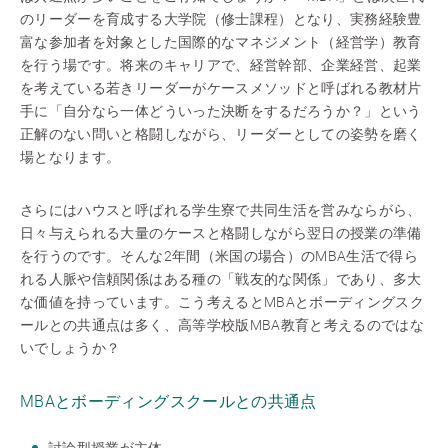
のリーダーを育成する大学院（修士課程）となり、実務経験豊
富な参加者を対象とした国際的なマネジメント（経営学）教育
を行う場です。将来のキャリアで、経営幹部、企業経営、起業
を考えている若きリーダーがケースメソッドと呼ばれる教材片
手に「自分なら一体どういった決断をするだろうか？」という
正解のない問いと格闘しながら、リーダーとしての姿勢を磨く
場となります。
さらにはハウスと呼ばれる学生寮で共同生活を営みならがら、
日々与えられる大量のケースと格闘しながら翌日の授業の準備
を行うのです。そんな2年間（米国の場合）のMBA生活で得ら
れる人脈や信頼関係はある種の「戦友的な関係」であり、多大
な価値を持っています。こう考えるとMBAとボーディングスク
ールとの共通点は多く、高等学校版MBA教育と考えるのではな
いでしょうか？
MBAとボーディングスクールとの共通点