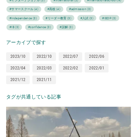
#インターナショナル (5)
#international (5)
#internationalschool (4)
#サマースクール (4)
#高校 (4)
#admission (3)
#independence (3)
#リーダー教育 (3)
#入試 (3)
#IBDP (3)
#IB (3)
#confidence (3)
#誤解 (3)
アーカイブで探す
2023/10
2022/10
2022/07
2022/06
2022/04
2022/03
2022/02
2022/01
2021/12
2021/11
タグが共通している記事