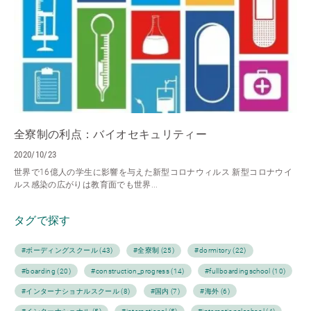
全寮制の利点：バイオセキュリティー
2020/10/23
世界で16億人の学生に影響を与えた新型コロナウィルス 新型コロナウイ
ルス感染の広がりは教育面でも世界...
タグで探す
#ボーディングスクール (43)
#全寮制 (25)
#dormitory (22)
#boarding (20)
#construction_progress (14)
#fullboardingschool (10)
#インターナショナルスクール (8)
#国内 (7)
#海外 (6)