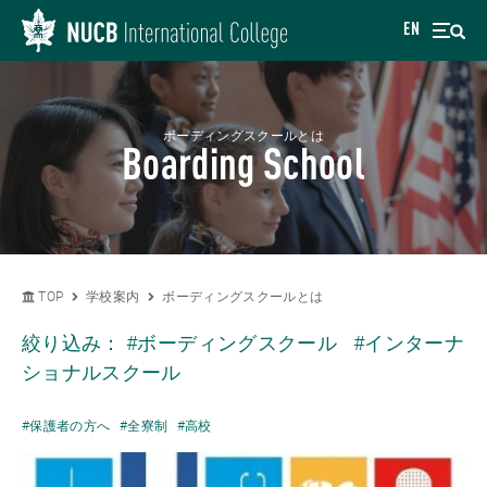
EN
ボーディングスクールとは
Boarding School
TOP
学校案内
ボーディングスクールとは
絞り込み：
#ボーディングスクール
#インターナ
ショナルスクール
#保護者の方へ
#全寮制
#高校