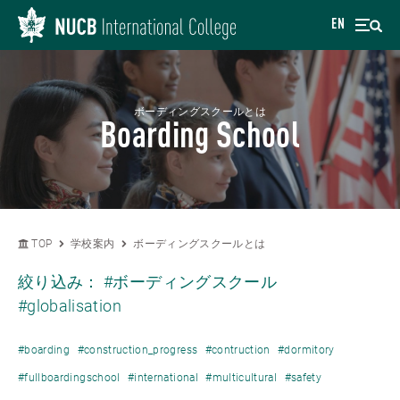
EN
ボーディングスクールとは
Boarding School
TOP
学校案内
ボーディングスクールとは
絞り込み：
#ボーディングスクール
#globalisation
#boarding
#construction_progress
#contruction
#dormitory
#fullboardingschool
#international
#multicultural
#safety