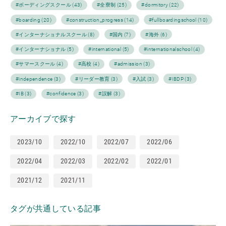
#ボーディングスクール (43)
#全寮制 (25)
#dormitory (22)
#boarding (20)
#construction_progress (14)
#fullboardingschool (10)
#インターナショナルスクール (8)
#国内 (7)
#海外 (6)
#インターナショナル (5)
#international (5)
#internationalschool (4)
#サマースクール (4)
#高校 (4)
#admission (3)
#independence (3)
#リーダー教育 (3)
#入試 (3)
#IBDP (3)
#IB (3)
#confidence (3)
#誤解 (3)
アーカイブで探す
2023/10
2022/10
2022/07
2022/06
2022/04
2022/03
2022/02
2022/01
2021/12
2021/11
タグが共通している記事