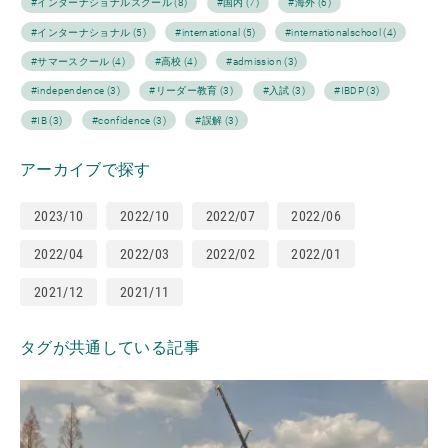
#インターナショナルスクール (8)
#国内 (7)
#海外 (6)
#インターナショナル (5)
#international (5)
#internationalschool (4)
#サマースクール (4)
#高校 (4)
#admission (3)
#independence (3)
#リーダー教育 (3)
#入試 (3)
#IBDP (3)
#IB (3)
#confidence (3)
#誤解 (3)
アーカイブで探す
2023/10
2022/10
2022/07
2022/06
2022/04
2022/03
2022/02
2022/01
2021/12
2021/11
タグが共通している記事