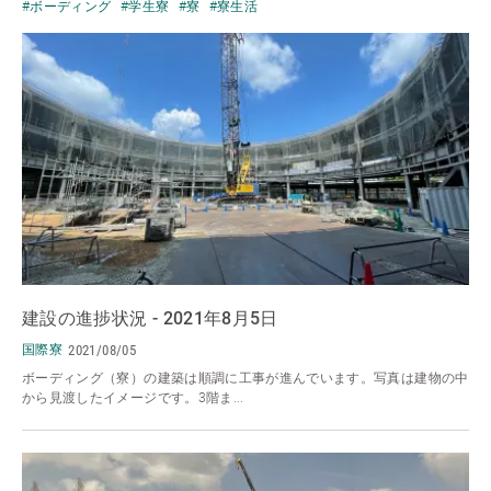
#ボーディング
#学生寮
#寮
#寮生活
建設の進捗状況 - 2021年8月5日
国際寮
2021/08/05
ボーディング（寮）の建築は順調に工事が進んでいます。写真は建物の中
から見渡したイメージです。3階ま...