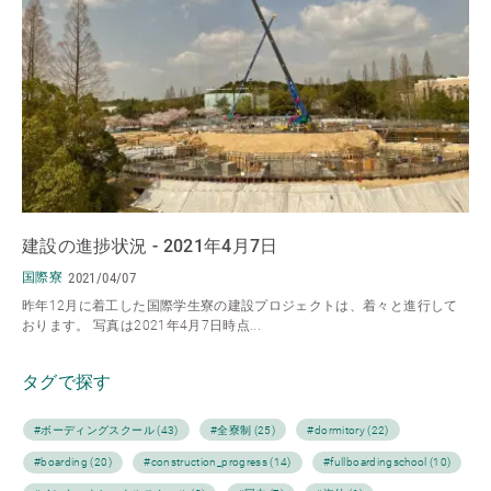
建設の進捗状況 - 2021年4月7日
国際寮
2021/04/07
昨年12月に着工した国際学生寮の建設プロジェクトは、着々と進行して
おります。 写真は2021年4月7日時点...
タグで探す
#ボーディングスクール (43)
#全寮制 (25)
#dormitory (22)
#boarding (20)
#construction_progress (14)
#fullboardingschool (10)