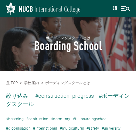
EN
ボーディングスクールとは
Boarding School
TOP
学校案内
ボーディングスクールとは
絞り込み：
#construction_progress
#ボーディン
グスクール
#boarding
#contruction
#dormitory
#fullboardingschool
#globalisation
#international
#multicultural
#safety
#university