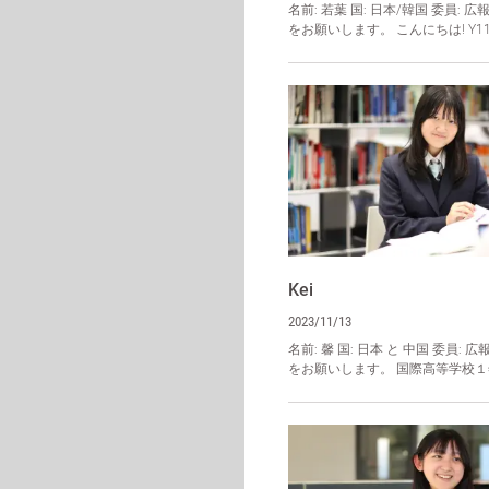
名前: 若葉 国: 日本/韓国 委員: 
をお願いします。 こんにちは! Y11
Kei
2023/11/13
名前: 馨 国: 日本 と 中国 委員:
をお願いします。 国際高等学校１年