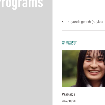
Programs
Buyandelgerekh (Buyka)
新着記事
Wakaba
2024/10/28