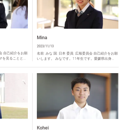
Mina
2023/11/13
委員会 自己紹介をお願
名前: みな 国: 日本 委員: 広報委員会 自己紹介をお願
を見ることと...
いします。 みなです。11年生です。愛媛県出身...
Kohei