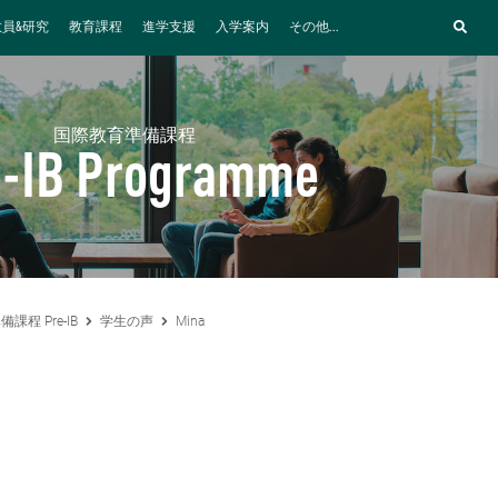
教員&研究
教育課程
進学支援
入学案内
その他...
国際教育準備課程
e-IB Programme
課程 Pre-IB
学生の声
Mina