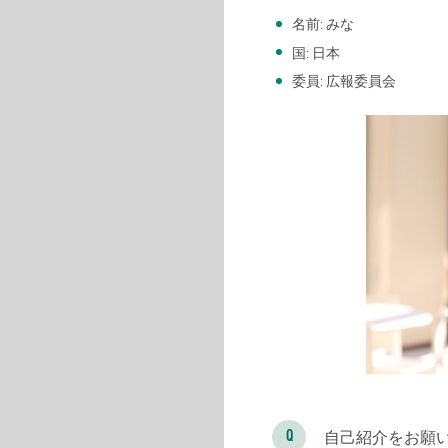
名前: みな
国: 日本
委員: 広報委員会
自己紹介をお願