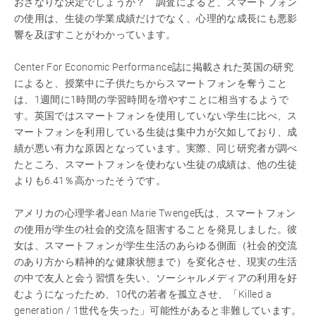
おざなりな決定でしょうか？ 調査によると、スマートフォン
の使用は、生徒の学業成績だけでなく、心理的な成長にも悪影
響を及ぼすことがわかっています。
Center For Economic Performance誌に掲載された英国の研究
によると、授業中に子供たちからスマートフォンを奪うこと
は、1週間に1時間の学習時間を増やすことに相当するようで
す。英国ではスマートフォンを使用していない学生に比べ、ス
マートフォンを利用している生徒は集中力が欠如しており、成
績が悪い有力な原因となっています。実際、同じ研究者が調べ
たところ、スマートフォンを使わない生徒の成績は、他の生徒
よりも6.41％高かったそうです。
アメリカの心理学者Jean Marie Twenge氏は、スマートフォン
の使用が学生の社会的交流を阻害することを発見しました。彼
女は、スマートフォンが学生生活のあらゆる側面（社会的交流
のあり方から精神的な健康状態まで）を変化させ、現実の生活
の中で友人と会う習慣を失い、ソーシャルメディアの利用を好
むようになったため、10代の若者を孤立させ、「Killed a
generation / 1世代を失った」可能性があると非難しています。