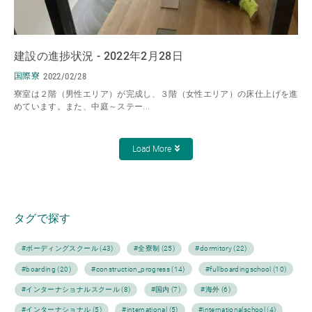
建設の進捗状況 - 2022年2月28日
国際寮
2022/02/28
寮室は２階（男性エリア）が完成し、３階（女性エリア）の床仕上げを進
めています。また、中庭～ステー...
Load More
タグで探す
#ボーディングスクール (43)
#全寮制 (25)
#dormitory (22)
#boarding (20)
#construction_progress (14)
#fullboardingschool (10)
#インターナショナルスクール (8)
#国内 (7)
#海外 (6)
#インターナショナル (5)
#international (5)
#internationalschool (4)