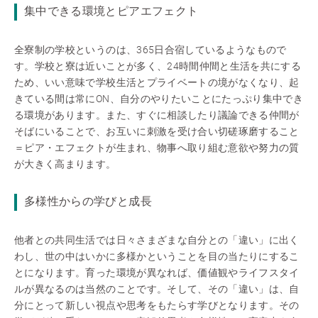
集中できる環境とピアエフェクト
全寮制の学校というのは、365日合宿しているようなもので
す。学校と寮は近いことが多く、24時間仲間と生活を共にする
ため、いい意味で学校生活とプライベートの境がなくなり、起
きている間は常にON、自分のやりたいことにたっぷり集中でき
る環境があります。また、すぐに相談したり議論できる仲間が
そばにいることで、お互いに刺激を受け合い切磋琢磨すること
＝ピア・エフェクトが生まれ、物事へ取り組む意欲や努力の質
が大きく高まります。
多様性からの学びと成長
他者との共同生活では日々さまざまな自分との「違い」に出く
わし、世の中はいかに多様かということを目の当たりにするこ
とになります。育った環境が異なれば、価値観やライフスタイ
ルが異なるのは当然のことです。そして、その「違い」は、自
分にとって新しい視点や思考をもたらす学びとなります。その