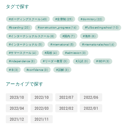
タグで探す
#ボーディングスクール (43)
#全寮制 (25)
#dormitory (22)
#boarding (20)
#construction_progress (14)
#fullboardingschool (10)
#インターナショナルスクール (8)
#国内 (7)
#海外 (6)
#インターナショナル (5)
#international (5)
#internationalschool (4)
#サマースクール (4)
#高校 (4)
#admission (3)
#independence (3)
#リーダー教育 (3)
#入試 (3)
#IBDP (3)
#IB (3)
#confidence (3)
#誤解 (3)
アーカイブで探す
2023/10
2022/10
2022/07
2022/06
2022/04
2022/03
2022/02
2022/01
2021/12
2021/11