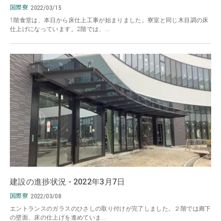
国際寮
2022/03/15
1階食堂は、本日から床仕上工事が始まりました。寮室と同じ木目調の床
仕上げになっています。2階では、...
建設の進捗状況 - 2022年3月7日
国際寮
2022/03/08
エントランスのガラスのひさしの取り付けが完了しました。２階では廊下
の壁面、床の仕上げを進めていま...