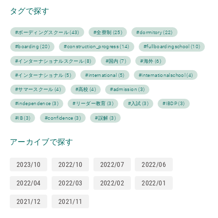
タグで探す
#ボーディングスクール (43)
#全寮制 (25)
#dormitory (22)
#boarding (20)
#construction_progress (14)
#fullboardingschool (10)
#インターナショナルスクール (8)
#国内 (7)
#海外 (6)
#インターナショナル (5)
#international (5)
#internationalschool (4)
#サマースクール (4)
#高校 (4)
#admission (3)
#independence (3)
#リーダー教育 (3)
#入試 (3)
#IBDP (3)
#IB (3)
#confidence (3)
#誤解 (3)
アーカイブで探す
2023/10
2022/10
2022/07
2022/06
2022/04
2022/03
2022/02
2022/01
2021/12
2021/11