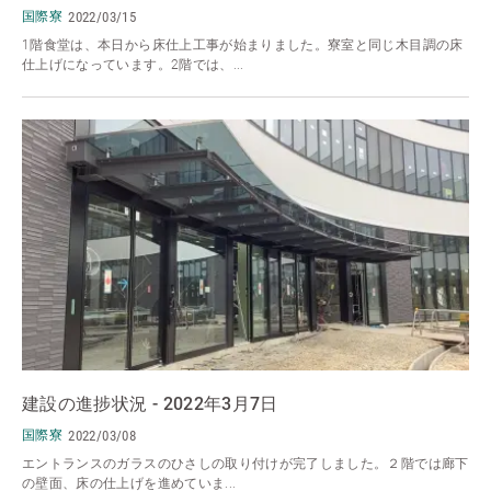
国際寮
2022/03/15
1階食堂は、本日から床仕上工事が始まりました。寮室と同じ木目調の床
仕上げになっています。2階では、...
建設の進捗状況 - 2022年3月7日
国際寮
2022/03/08
エントランスのガラスのひさしの取り付けが完了しました。２階では廊下
の壁面、床の仕上げを進めていま...