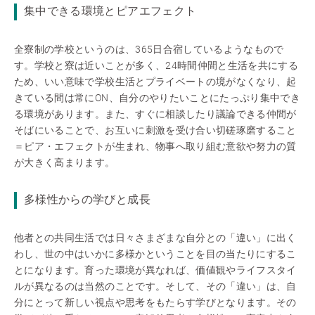
集中できる環境とピアエフェクト
全寮制の学校というのは、365日合宿しているようなもので
す。学校と寮は近いことが多く、24時間仲間と生活を共にする
ため、いい意味で学校生活とプライベートの境がなくなり、起
きている間は常にON、自分のやりたいことにたっぷり集中でき
る環境があります。また、すぐに相談したり議論できる仲間が
そばにいることで、お互いに刺激を受け合い切磋琢磨すること
＝ピア・エフェクトが生まれ、物事へ取り組む意欲や努力の質
が大きく高まります。
多様性からの学びと成長
他者との共同生活では日々さまざまな自分との「違い」に出く
わし、世の中はいかに多様かということを目の当たりにするこ
とになります。育った環境が異なれば、価値観やライフスタイ
ルが異なるのは当然のことです。そして、その「違い」は、自
分にとって新しい視点や思考をもたらす学びとなります。その