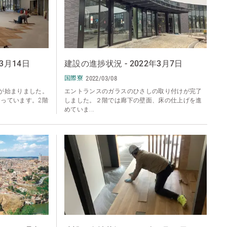
3月14日
建設の進捗状況 - 2022年3月7日
国際寮
2022/03/08
が始まりました。
エントランスのガラスのひさしの取り付けが完了
っています。2階
しました。２階では廊下の壁面、床の仕上げを進
めていま...