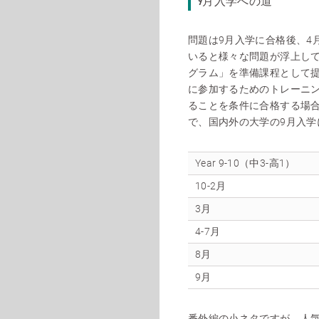
9月入学への道
問題は9月入学に合格後、4
いると様々な問題が浮上し
グラム」を準備課程として
に参加するためのトレーニ
ることを条件に合格する場合も
で、国内外の大学の9月入
Year 9-10（中3-高1）
10-2月
3月
4-7月
8月
9月
番外編の小ネタですが、人気