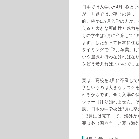
日本では入学式=4月+桜と
が、世界ではご存じの通り「
的。確かに9月入学の方が、
えると大きな可能性と魅力
くの学生は3月に卒業して4
ます。したがって日本に住
タイミングで「3月卒業」し
いう選択を行わなければな
をどう考えればよいのでし
実は、高校を3月に卒業して
学というのは大きなリスクを
れるからです。全く入学の
シャーは計り知れません。
肢。日本の中学校は3月に卒
1-3月には完了して、海外
要は冬（国内向）と夏（海外