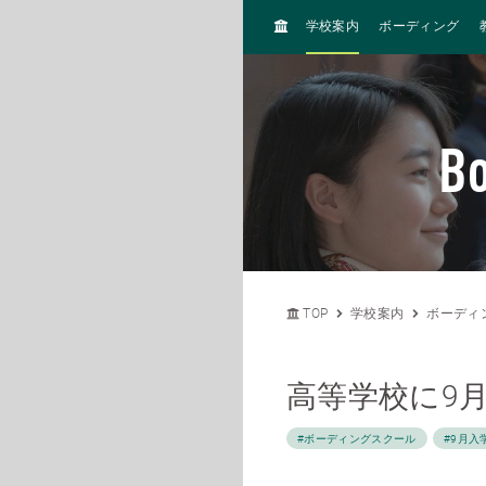
H
学校案内
ボーディング
O
M
E
Bo
TOP
学校案内
ボーディ
高等学校に9
#ボーディングスクール
#9月入