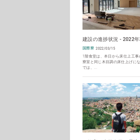
建設の進捗状況 - 2022年
国際寮
2022/03/15
1階食堂は、本日から床仕上工事
寮室と同じ木目調の床仕上げにな
では、...