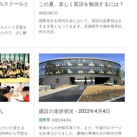
ルスクールと
この夏、楽しく英語を勉強するには？
2022/06/27
国際化する現代社会において、英語の必要性はま
すます高くなってきます。交換留学や海外留学以
ールという言葉を
外の方法...
したので、少し解
礼
建設の進捗状況 - 2022年4月4日
国際寮
2022/04/04
ただいた皆さま
東側からの外観写真です。また、中庭のステージ
国内外から予想を
も出来上がりました。建物の東側の土の部分や西