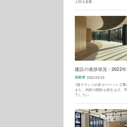
上回る多数...
建設の進捗状況 - 2022年
国際寮
2022/03/29
1階ラウンジの床カーペット工事
また、内部の階段も床仕上げ、
了してい...