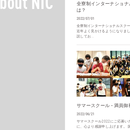
bout NIC
全寮制インターナショナ
は？
2022/07/01
全寮制インターナショナルスク
近年よく見かけるようになりま
説してお...
サマースクール - 満員御
2022/06/21
サマースクール2022にご応募い
に、心より感謝申し上げます。 