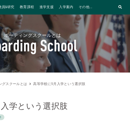
教員&研究
教育課程
進学支援
入学案内
その他...
ボーディングスクールとは
arding School
ングスクールとは
高等学校に9月入学という選択肢
月入学という選択肢
学