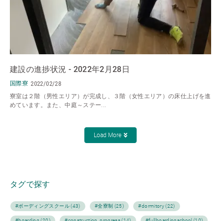
建設の進捗状況 - 2022年2月28日
国際寮
2022/02/28
寮室は２階（男性エリア）が完成し、３階（女性エリア）の床仕上げを進
めています。また、中庭～ステー...
Load More
タグで探す
#ボーディングスクール (43)
#全寮制 (25)
#dormitory (22)
#boarding (20)
#construction_progress (14)
#fullboardingschool (10)