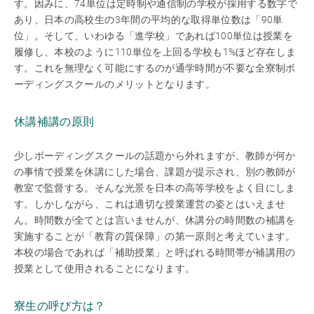
す。因みに、74単位は定時制や通信制の学校が採用する数字で
あり、日本の高校生の3年間の平均的な取得単位数は「90単
位」。そして、いわゆる「進学校」であれば100単位は授業を
履修し、本校のように110単位を上回る学校も1%ほど存在しま
す。これを無理なく可能にするのが通学時間が不要な全寮制ボ
ーディングスクールのメリットとなります。
休講補講の原則
少しボーディングスクールの話題から外れますが、教師が何か
の事情で授業を休講にした場合、課題が提示され、別の教師が
教室で監督する。そんな光景を日本の高等学校をよく目にしま
す。しかしながら、これは適切な授業運営の姿とはいえませ
ん。時間数が全てとは言いませんが、休講分の時間数の補講を
実施することが「教育の質保障」の第一原則と考えています。
本校の場合であれば「補助授業」と呼ばれる時間帯が補講用の
授業として使用されることになります。
寮生の呼び方は？