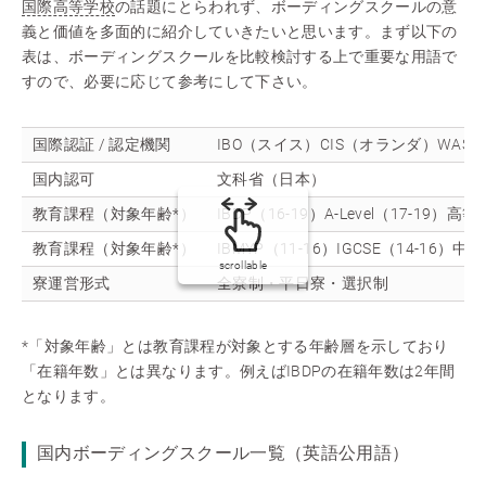
国際高等学校
の話題にとらわれず、ボーディングスクールの意
義と価値を多面的に紹介していきたいと思います。まず以下の
表は、ボーディングスクールを比較検討する上で重要な用語で
すので、必要に応じて参考にして下さい。
国際認証 / 認定機関
IBO（スイス）CIS（オランダ）WAS
国内認可
文科省（日本）
教育課程（対象年齢*）
IBDP（16-19）A-Level（17-19）高
教育課程（対象年齢*）
IBMYP（11-16）IGCSE（14-16）中
scrollable
寮運営形式
全寮制・平日寮・選択制
*「対象年齢」とは教育課程が対象とする年齢層を示しており
「在籍年数」とは異なります。例えばIBDPの在籍年数は2年間
となります。
国内ボーディングスクール一覧（英語公用語）