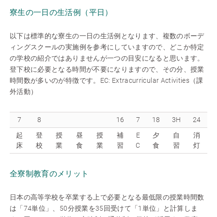
寮生の一日の生活例（平日）
以下は標準的な寮生の一日の生活例となります、複数のボーデ
ィングスクールの実施例を参考にしていますので、どこか特定
の学校の紹介ではありませんが一つの目安になると思います。
登下校に必要となる時間が不要になりますので、その分、授業
時間数が多いのが特徴です。EC: Extracurricular Activities（課
外活動）
7
8
16
7
18
3H
24
起
登
授
昼
授
補
E
夕
自
消
床
校
業
食
業
習
C
食
習
灯
全寮制教育のメリット
日本の高等学校を卒業する上で必要となる最低限の授業時間数
は「74単位」、50分授業を35回受けて「1単位」と計算しま