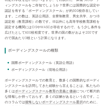
ィングスクールをご存知でしょうか？世界には国際的な認定や
認証を有する「ボーディングスクール」が約300校存在してい
ます。この数は、英語公用語、全寮制教育、男女共学、かつIB
認定校（教育課程）の数です。IB以外にも高等学校教育課程を
認定する機関にはCISやWASCが存在するので、もう少し条件を
広げたとして600校程度です。世界の国の数がおよそ200です
ので国あたり3校という計算になります。
ボーディングスクールの種類
国際ボーディングスクール（英語公用語）
ボーディングスクール（現地公用語）
ボーディングスクールでの教育と、数多くの国際的なボーディ
ングスクールを訪問してきた経験から言えることは、私たちの
多くは
ボーディングスクール教育の意義と価値
について断片的
な情報しか持っておらず、多くの誤解があるという点です。こ
のコラムでは
後悔しないボーディングスクール選択
のために、