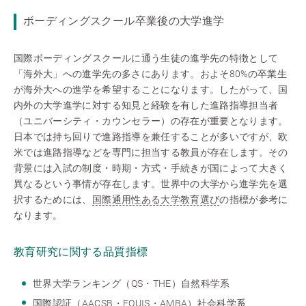
ボーディングスクール卒業後の大学進学
国際ボーディングスクールに通う生徒の進学先の特徴として
「海外大」への進学先の多さにあります。およそ80%の卒業生
が海外大への進学を希望することになります。したがって、国
内外の大学進学に対する知見と経験を有した進路指導担当者
（ユニバーシティ・カウンセラー）の存在が重要となります。
日本では持ち回りで進路指導を兼任することが多いですが、欧
米では進路指導などを専門に担当する教員が存在します。その
背景には入試の制度・時期・方式・手続きが国によって大きく
異なるという事情が存在します。世界中の大学から進学先を選
択するためには、
国際通用性ある大学教育選び
の指標が参考に
なります。
教育研究に関する品質指標
世界大学ランキング（QS・THE）自然科学系
国際認証（AACSB・EQUIS・AMBA）社会科学系