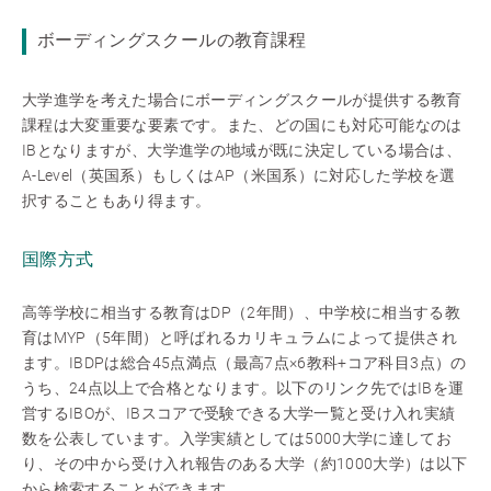
ボーディングスクールの教育課程
大学進学を考えた場合にボーディングスクールが提供する教育
課程は大変重要な要素です。また、どの国にも対応可能なのは
IBとなりますが、大学進学の地域が既に決定している場合は、
A-Level（英国系）もしくはAP（米国系）に対応した学校を選
択することもあり得ます。
国際方式
高等学校に相当する教育はDP（2年間）、中学校に相当する教
育はMYP（5年間）と呼ばれるカリキュラムによって提供され
ます。IBDPは総合45点満点（最高7点×6教科+コア科目3点）の
うち、24点以上で合格となります。以下のリンク先ではIBを運
営するIBOが、IBスコアで受験できる大学一覧と受け入れ実績
数を公表しています。入学実績としては5000大学に達してお
り、その中から受け入れ報告のある大学（約1000大学）は以下
から検索することができます。