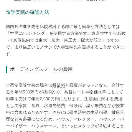
進学実績の確認方法
国内外の進学先を比較検討する際に最も簡単な方法としては
「世界QSランキング」を使用する方法です。東京大学でも32位
（100位以内では東大・京大・東工大・阪大が該当）ですの
で、より幅広いモノサシで大学進学先を選択することができま
す。
ボーディングスクールの費用
全寮制高等学校の場合は
授業料
と寮費がセットとなり、合計す
ると年間500万円が標準的で、為替レートや物価水準によって
影響を受けて年間2,000万円になります。生活面に関する
費用
として家賃、食費、水道光熱費、保険代、諸活動費などが授業
料に含まれるためです。さらには寮生活中の生活指導、健康管
理なども必要になるため、ハウスディレクター、ハウススーパ
ーバイザー、ハウスナース、といったスタッフが常駐すること