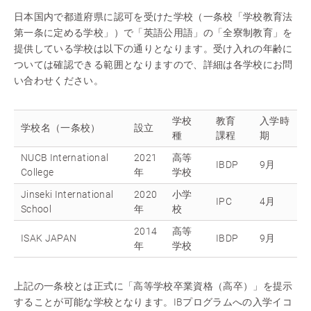
日本国内で都道府県に認可を受けた学校（一条校「学校教育法
第一条に定める学校」）で「英語公用語」の「全寮制教育」を
提供している学校は以下の通りとなります。受け入れの年齢に
ついては確認できる範囲となりますので、詳細は各学校にお問
い合わせください。
学校
教育
入学時
学校名（一条校）
設立
種
課程
期
NUCB International
2021
高等
IBDP
9月
College
年
学校
Jinseki International
2020
小学
IPC
4月
School
年
校
2014
高等
ISAK JAPAN
IBDP
9月
年
学校
上記の一条校とは正式に「高等学校卒業資格（高卒）」を提示
することが可能な学校となります。IBプログラムへの入学イコ