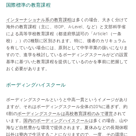
国際標準の教育課程
インターナショナル系の教育課程
は多くの場合、大きく分けて
海外の教育課程（主に、IBDP、A-Level、など）と文部科学省
による高等学校教育課程（都道府県認可の「Article1（一条
校）」）の2種類に区別されます。特に、後者のカリキュラム
を有していない場合には、原則として中学卒業の扱いになりま
すので、進学を検討しているボーディングスクールがどの設置
基準に基づいた教育課程を提供しているのかを事前に把握して
おく必要があります。
ボーディングハイスクール
ボーディングスクールというと中高一貫というイメージがあり
ますが、それはボーディングスクール全体の20%に過ぎず、約
6割の
ボーディングスクールは高校教育課程のみで運営
されて
います。
国内のボーディングハイスクール
は多くの場合、山や
海など自然豊かな環境で提供されます。夏休みなどの長期休暇
以外は寮内で生活することになりますので、一度、その環境に