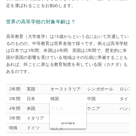
足を運ばれることをお勧めします。
世界の高等学校の対象年齢は？
高等教育（大学進学）は18歳からという点において共通してい
るのものの、中等教育は世界各地で様々です。例えば高等学校
は日本では3年間、米国は4年間、英国は2年間で、歴史的に米
国や英国の影響を受けている地域はその伝統に準拠することも
あれば、州ごとに異なる教育制度を有している国（カナダ）も
あるのです。
2年間
英国
オーストラリア
シンガポール
ロシア
3年間
日本
韓国
中国
タイ
4年間
米国
スイス
ケニア
ハンガ
5年間
イタリア
scrollable
特殊
ドイツ
カナダ