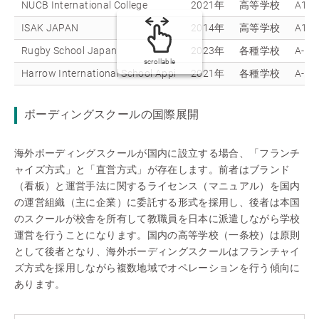
NUCB International College
2021年
高等学校
A1+I
ISAK JAPAN
2014年
高等学校
A1+I
Rugby School Japan
2023年
各種学校
A-Lev
scrollable
Harrow International School Appi
2021年
各種学校
A-Lev
ボーディングスクールの国際展開
海外ボーディングスクールが国内に設立する場合、「フランチ
ャイズ方式」と「直営方式」が存在します。前者はブランド
（看板）と運営手法に関するライセンス（マニュアル）を国内
の運営組織（主に企業）に委託する形式を採用し、後者は本国
のスクールが校舎を所有して教職員を日本に派遣しながら学校
運営を行うことになります。国内の高等学校（一条校）は原則
として後者となり、海外ボーディングスクールはフランチャイ
ズ方式を採用しながら複数地域でオペレーションを行う傾向に
あります。