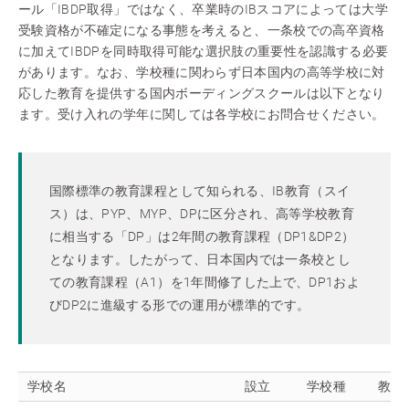
ール「IBDP取得」ではなく、卒業時のIBスコアによっては大学
受験資格が不確定になる事態を考えると、一条校での高卒資格
に加えてIBDPを同時取得可能な選択肢の重要性を認識する必要
があります。なお、学校種に関わらず日本国内の高等学校に対
応した教育を提供する国内ボーディングスクールは以下となり
ます。受け入れの学年に関しては各学校にお問合せください。
国際標準の教育課程として知られる、IB教育（スイ
ス）は、PYP、MYP、DPに区分され、高等学校教育
に相当する「DP」は2年間の教育課程（DP1&DP2）
となります。したがって、日本国内では一条校とし
ての教育課程（A1）を1年間修了した上で、DP1およ
びDP2に進級する形での運用が標準的です。
学校名
設立
学校種
教育