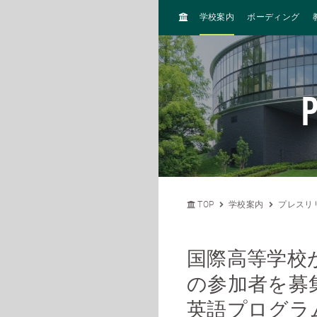
H
学校案内
ボーディング
O
M
E
P
TOP
学校案内
プレスリ
国際高等学校
の参加者を募
英語プログラ