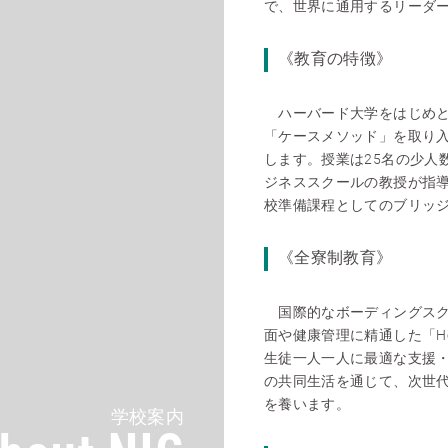
で、世界に通用するリーダ
《教育の特徴》
ハーバード大学をはじめと
「ケースメソッド」を取り
します。授業は25名の少人
ジネススクールの教授が指
校準備課程としてのブリッジ
《全寮制教育》
国際的なボーディングスク
面や健康管理に精通した「Hou
生徒一人一人に最適な支援
の共同生活を通じて、次世
を養います。
学校案内