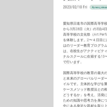
2023/02/10 Fri
#press_relea
愛知県日進市の国際高等学校
から3月28日（火）の3泊
高等学校の文化祭（Art Pe
を体験します。2〜４日目
はのリーダー教育プログラ
は、在校生がアクティビティ
ナルスクールに在籍する13
で行います。
国際高等学校の教育の最大の
と未来のグローバルリーダ
イルです。主体的な学びを重
ケースメソッド教授法との
どうするか」を考え、活発
ための知識や思考力を身に
中にある身近な題材を取り