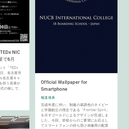
Dx NIC
屋で6月
ト「TEDx
6月6日、名古屋市
ル名古屋キャ
Official Wallpaper for
を担う若者が
Smartphone
」形式の催しで、
報道発表
完成年度に伴い、制服の基調色のネイビー
と学園創立の理念である「Frontier Spirit」
を示すゴールドによるデザインが完成しま
した。今回、皆様からのご要望にお応えし
てスマートフォンの待ち受け画像用の配置