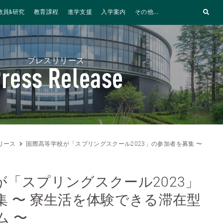
教員&研究
教育課程
進学支援
入学案内
その他...
プレスリリース
ress Release
リース
国際高等学校が「スプリングスクール2023」の参加者を募集 〜 寮生
が「スプリングスクール2023」
集 〜 寮生活を体験できる滞在型
ム 〜