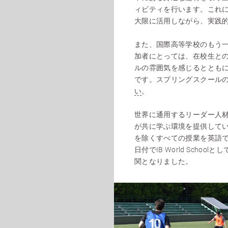
ィビティを行います。これ
大限に活用しながら、実践
また、国際高等学校のもう
加者にとっては、在校生と
ルの雰囲気を感じるととも
です。スプリングスクール
い
。
世界に通用するリーダー人
が共に学ぶ環境を提供して
を除くすべての授業を英語で
日付でIB World Sch
関となりました。