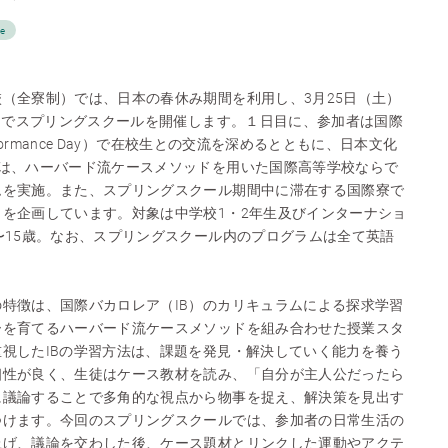
se
（全寮制）では、日本の春休み期間を利用し、3月25日（土）
4日でスプリングスクールを開催します。１日目に、参加者は国際
rformance Day）で在校生との交流を深めるとともに、日本文化
には、ハーバード流ケースメソッドを用いた国際高等学校ならで
ムを実施。また、スプリングスクール期間中に滞在する国際寮で
を企画しています。対象は中学校1・2年生及びインターナショ
〜15歳。なお、スプリングスクール内のプログラムは全て英語
特徴は、国際バカロレア（IB）のカリキュラムによる探求学習
ーを育てるハーバード流ケースメソッドを組み合わせた授業スタ
視したIBの学習方法は、課題を発見・解決していく能力を養う
相性が良く、生徒はケース教材を読み、「自分が主人公だったら
に議論することで多角的な視点から物事を捉え、解決策を見出す
つけます。今回のスプリングスクールでは、参加者の日常生活の
上げ、議論を交わした後、ケース題材とリンクした運動やアクテ