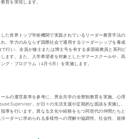
ー教育を実現します。
した世界トップ学術機関で実践されているリーダー教育手法の
入れ、学力のみならず国際社会で通用するリーダーシップを養成
数で行い、全員が修士または博士号を有する多国籍教員と系列ビ
導します。また、入学希望者を対象としたサマースクールや、高
ング・プログラム（4月-6月）を実施します。
ールの運営基準を参考に、男女共学の全寮制教育を実施。心理
se Supervisor」が日々の生活支援や定期的な面談を実施し、
・指導を行います。異なる文化や経験をもつ同世代の仲間たちと
代リーダーに求められる多様性への理解や協調性、社会性、規律