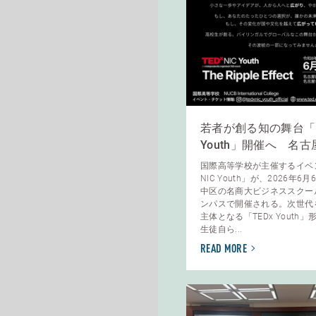
若者が創る知の舞台「TE
Youth」開催へ 名古
国際高等学校が主催するイベン
NIC Youth」が、2026年
中区の名商大ビジネススクー
ンパスで開催される。次世代
主体となる「TEDx Youth
生徒自ら...
READ MORE