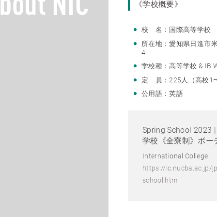
bout NIC
《学校概要》
校 名：国際高等学校
所在地：愛知県日進市米
4
学校種：高等学校 & IB Wor
定 員：225人（高校1
公用語：英語
Spring School 20
学校《全寮制》ボー
International College
https://ic.nucba.ac.jp/
school.html