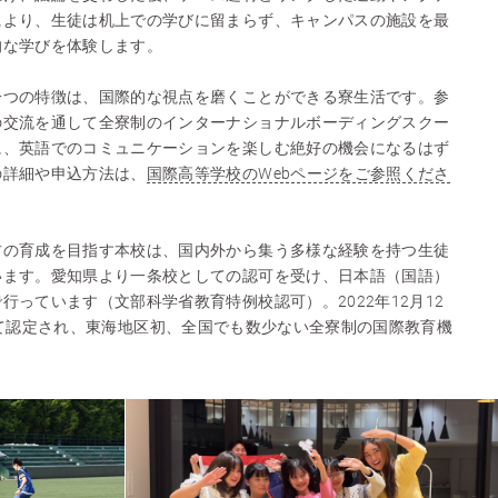
により、生徒は机上での学びに留まらず、キャンパスの施設を最
的な学びを体験します。
一つの特徴は、国際的な視点を磨くことができる寮生活です。参
の交流を通して全寮制のインターナショナルボーディングスクー
に、英語でのコミュニケーションを楽しむ絶好の機会になるはず
の詳細や申込方法は、
国際高等学校のWebページをご参照くださ
材の育成を目指す本校は、国内外から集う多様な経験を持つ生徒
います。愛知県より一条校としての認可を受け、日本語（国語）
行っています（文部科学省教育特例校認可）。2022年12月12
oolとして認定され、東海地区初、全国でも数少ない全寮制の国際教育機