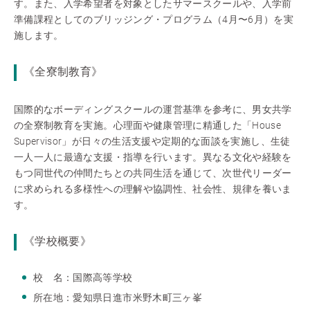
す。また、入学希望者を対象としたサマースクールや、入学前
準備課程としてのブリッジング・プログラム（4月〜6月）を実
施します。
《全寮制教育》
国際的なボーディングスクールの運営基準を参考に、男女共学
の全寮制教育を実施。心理面や健康管理に精通した「House
Supervisor」が日々の生活支援や定期的な面談を実施し、生徒
一人一人に最適な支援・指導を行います。異なる文化や経験を
もつ同世代の仲間たちとの共同生活を通じて、次世代リーダー
に求められる多様性への理解や協調性、社会性、規律を養いま
す。
《学校概要》
校 名：国際高等学校
所在地：愛知県日進市米野木町三ヶ峯