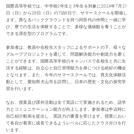
国際高等学校では、中学校2年生と3年生を対象に2024年7月21
日（日）から28日（日）の7泊8日で、サマースクールを開催し
ます。異なるバックグラウンドを持つ同世代の仲間と一緒に学
び、寮での生活を体験することで、多様な価値観を養うことが
できる滞在型のプログラムです。
参加者は、教員や在校生スタッフによるサポートの下、様々な
グループプロジェクトを通じて、問題解決能力や創造力を磨く
ことができます。国際高等学校のキャンパスで在校生と共に生
活する経験は、自立心と自己管理能力を身につける絶好の機会
となります。また、今年のサマースクールでは、異文化体験活
動として、愛知県犬山市を訪問し、日本の歴史・文化の探究学
習を行います。
なお、授業及び課外活動は全て英語にて実施されるため、語学
力とコミュニケーション能力が向上します。参加者は申込時に
自己紹介動画を提出し、英語力の審査を受けます。授業におい
て各自が着実に成長できるようレベルに応じたクラス分けを行
います。