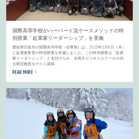
国際高等学校がハーバード流ケースメソッドの特
別授業「起業家リーダーシップ」を実施
愛知県日進市の国際高等学校（全寮制）は、2025年2月6日（木）
に起業家教育の特別授業を実施しました。この特別授業は「起業
家リーダーシップ」と名付けられ、名商大ビジネススクールの内
古閑宏教授をゲスト講師...
READ MORE