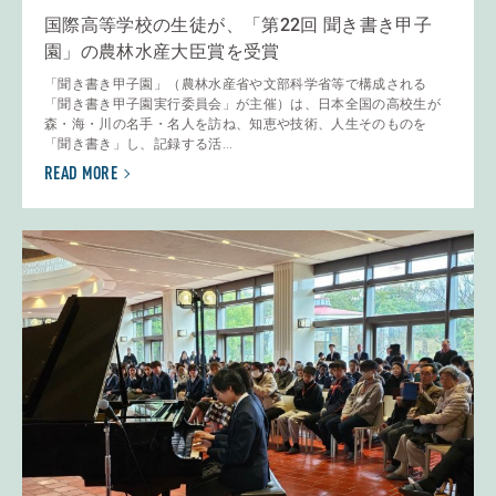
国際高等学校の生徒が、「第22回 聞き書き甲子
園」の農林水産大臣賞を受賞
「聞き書き甲子園」（農林水産省や文部科学省等で構成される
「聞き書き甲子園実行委員会」が主催）は、日本全国の高校生が
森・海・川の名手・名人を訪ね、知恵や技術、人生そのものを
「聞き書き」し、記録する活...
READ MORE