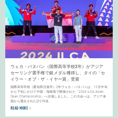
ウェカ・バヌバン（国際高等学校2年）がアジア
セーリング選手権で銀メダル獲得し、タイの「セ
イラー・オブ・ザ・イヤー賞」受賞
国際高等学校（愛知県日進市）2年ウェカ・バヌバンは、12月中旬
から下旬にかけて中国・海南島で開催された「2024 ILCA Asian
Open Championship」へ出場しました。この大会へは、アジア各
国から選出された計259名...
READ MORE