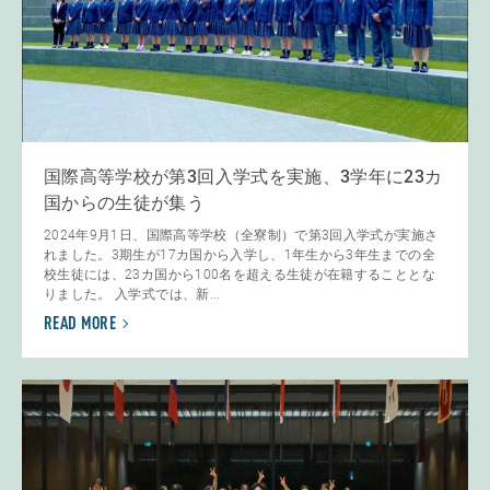
国際高等学校が第3回入学式を実施、3学年に23カ
国からの生徒が集う
2024年9月1日、国際高等学校（全寮制）で第3回入学式が実施さ
れました。3期生が17カ国から入学し、1年生から3年生までの全
校生徒には、23カ国から100名を超える生徒が在籍することとな
りました。 入学式では、新...
READ MORE