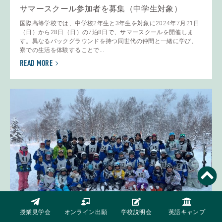
サマースクール参加者を募集（中学生対象）
国際高等学校では、中学校2年生と3年生を対象に2024年7月21日
（日）から28日（日）の7泊8日で、サマースクールを開催しま
す。異なるバックグラウンドを持つ同世代の仲間と一緒に学び、
寮での生活を体験することで...
READ MORE
授業見学会
オンライン出願
学校説明会
英語キャンプ