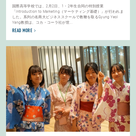
国際高等学校では、2月2日、1・2年生合同の特別授業
「Introduction to Marketing（マーケティング基礎）」が行われま
した。系列の名商大ビジネススクールで教鞭を取るGyung Yeol
Yang教授は、コカ・コーラ社が世...
READ MORE