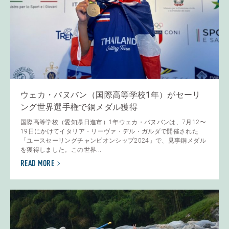
ウェカ・バヌバン（国際高等学校1年）がセーリ
ング世界選手権で銅メダル獲得
国際高等学校（愛知県日進市）1年ウェカ・バヌバンは、7月12〜
19日にかけてイタリア・リーヴァ・デル・ガルダで開催された
「ユースセーリングチャンピオンシップ2024」で、見事銅メダル
を獲得しました。この世界...
READ MORE