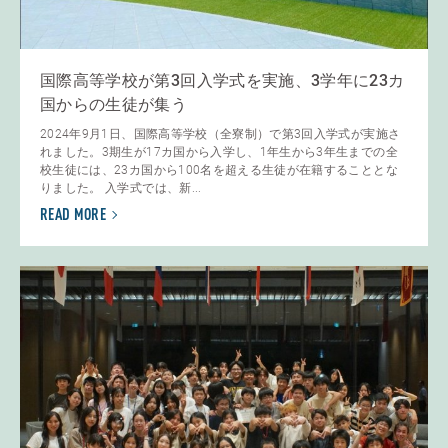
国際高等学校が第3回入学式を実施、3学年に23カ
国からの生徒が集う
2024年9月1日、国際高等学校（全寮制）で第3回入学式が実施さ
れました。3期生が17カ国から入学し、1年生から3年生までの全
校生徒には、23カ国から100名を超える生徒が在籍することとな
りました。 入学式では、新...
READ MORE