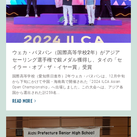
ウェカ・バヌバン（国際高等学校2年）がアジア
セーリング選手権で銀メダル獲得し、タイの「セ
イラー・オブ・ザ・イヤー賞」受賞
国際高等学校（愛知県日進市）2年ウェカ・バヌバンは、12月中旬
から下旬にかけて中国・海南島で開催された「2024 ILCA Asian
Open Championship」へ出場しました。この大会へは、アジア各
国から選出された計259名...
READ MORE