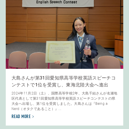
大島さんが第31回愛知県高等学校英語スピーチコ
ンテストで1位を受賞し、東海北陸大会へ進出
2024年11月2日（土）、国際高等学校2年、大島千結さんが名瀬地
区代表として第31回愛知県高等学校英語スピーチコンテストの県
大会へ出場し、第1位を受賞しました。大島さんは『Being a
Nerd（オタクであること）』...
READ MORE