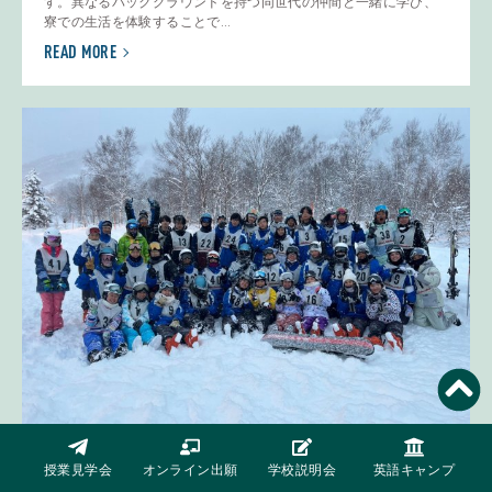
す。異なるバックグラウンドを持つ同世代の仲間と一緒に学び、
寮での生活を体験することで...
READ MORE
授業見学会
オンライン出願
学校説明会
英語キャンプ
ニセコ（北海道）にてスキーキャンプを実施