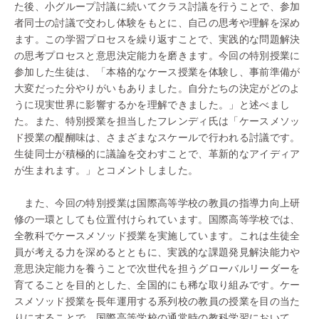
た後、小グループ討議に続いてクラス討議を行うことで、参加
者同士の討議で交わし体験をもとに、自己の思考や理解を深め
ます。この学習プロセスを繰り返すことで、実践的な問題解決
の思考プロセスと意思決定能力を磨きます。今回の特別授業に
参加した生徒は、「本格的なケース授業を体験し、事前準備が
大変だった分やりがいもありました。自分たちの決定がどのよ
うに現実世界に影響するかを理解できました。」と述べまし
た。また、特別授業を担当したフレンディ氏は「ケースメソッ
ド授業の醍醐味は、さまざまなスケールで行われる討議です。
生徒同士が積極的に議論を交わすことで、革新的なアイディア
が生まれます。」とコメントしました。
また、今回の特別授業は国際高等学校の教員の指導力向上研
修の一環としても位置付けられています。国際高等学校では、
全教科でケースメソッド授業を実施しています。これは生徒全
員が考える力を深めるとともに、実践的な課題発見解決能力や
意思決定能力を養うことで次世代を担うグローバルリーダーを
育てることを目的とした、全国的にも稀な取り組みです。ケー
スメソッド授業を長年運用する系列校の教員の授業を目の当た
りにすることで、国際高等学校の通常時の教科学習において