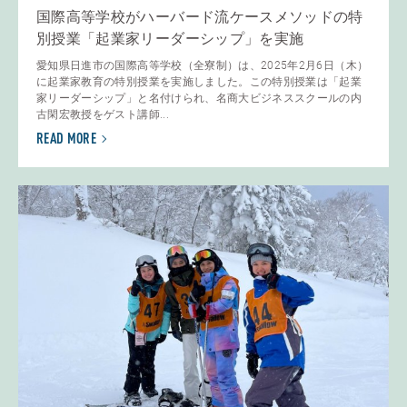
国際高等学校がハーバード流ケースメソッドの特
別授業「起業家リーダーシップ」を実施
愛知県日進市の国際高等学校（全寮制）は、2025年2月6日（木）
に起業家教育の特別授業を実施しました。この特別授業は「起業
家リーダーシップ」と名付けられ、名商大ビジネススクールの内
古閑宏教授をゲスト講師...
READ MORE