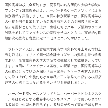
国際高等学校（全寮制）は、同系列の名古屋商科大学大学院の
フレンディ准教授を迎え、ハーバード流ケースメソッドによる
特別講義を実施しました。今回の特別授業では、国際高等学校
の生徒も例年参加している名古屋商科大学の学園祭『三ヶ峯
祭』を題材として取り上げ、生徒たちはグループ活動やクラス
討議を通じてファイナンスの基礎を学ぶとともに、実践的な問
題解決の思考と意思決定プロセスについて学びました。
フレンディ氏は、名古屋大学経済学研究科で修士号及び博士
号を取得し、イリノイ州公認会計士（CPA）の資格を持つ学者
であり、名古屋商科大学大学院で准教授として教鞭をとってい
ます。今回の「ファイナンス基礎」の授業では、国際高等学校
の生徒にとって馴染み深い『三ヶ峯祭』をケース教材の題材と
して取り上げ、生徒たちが今年秋に三ヶ峯祭で出店する模擬店
運営の心構えにつながる生きた学びを提供しました。
ハーバード流ケースメソッドとは、ハーバードビジネススク
ールをはじめとする世界中のビジネススクールで用いられてい
る参加者中心型の教授法です。参加者が各自で事前予習を行っ