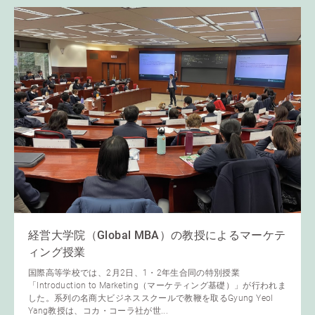
経営大学院（Global MBA）の教授によるマーケテ
ィング授業
国際高等学校では、2月2日、1・2年生合同の特別授業
「Introduction to Marketing（マーケティング基礎）」が行われま
した。系列の名商大ビジネススクールで教鞭を取るGyung Yeol
Yang教授は、コカ・コーラ社が世...