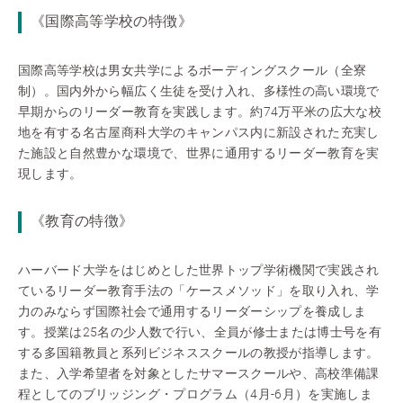
《国際高等学校の特徴》
国際高等学校は男女共学によるボーディングスクール（全寮
制）。国内外から幅広く生徒を受け入れ、多様性の高い環境で
早期からのリーダー教育を実践します。約74万平米の広大な校
地を有する名古屋商科大学のキャンパス内に新設された充実し
た施設と自然豊かな環境で、世界に通用するリーダー教育を実
現します。
《教育の特徴》
ハーバード大学をはじめとした世界トップ学術機関で実践され
ているリーダー教育手法の「ケースメソッド」を取り入れ、学
力のみならず国際社会で通用するリーダーシップを養成しま
す。授業は25名の少人数で行い、全員が修士または博士号を有
する多国籍教員と系列ビジネススクールの教授が指導します。
また、入学希望者を対象としたサマースクールや、高校準備課
程としてのブリッジング・プログラム（4月-6月）を実施しま