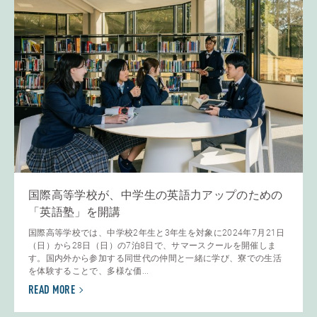
国際高等学校が、中学生の英語力アップのための
「英語塾」を開講
国際高等学校では、中学校2年生と3年生を対象に2024年7月21日
（日）から28日（日）の7泊8日で、サマースクールを開催しま
す。国内外から参加する同世代の仲間と一緒に学び、寮での生活
を体験することで、多様な価...
READ MORE